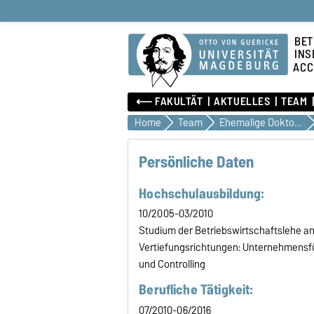
BET
INS
ACC
⟵ FAKULTÄT
AKTUELLES
TEAM
Home
Team
Ehemalige Doktoranden
Persönliche Daten
Hochschulausbildung:
10/2005-03/2010
Studium der Betriebswirtschaftslehe a
Vertiefungsrichtungen: Unternehmens
und Controlling
Berufliche Tätigkeit:
07/2010-06/2016