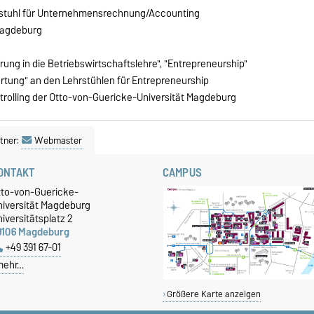
hrstuhl für Unternehmensrechnung/Accounting
Magdeburg
hrung in die Betriebswirtschaftslehre", "Entrepreneurship"
rtung" an den Lehrstühlen für Entrepreneurship
olling der Otto-von-Guericke-Universität Magdeburg
tner:
Webmaster
ONTAKT
CAMPUS
tto-von-Guericke-
niversität Magdeburg
iversitätsplatz 2
9106 Magdeburg
+49 391 67-01
mehr…
Größere Karte anzeigen