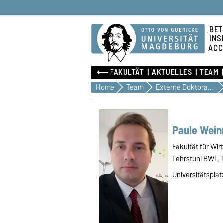
BET
INS
ACC
⟵ FAKULTÄT
AKTUELLES
TEAM
Home
Team
Externe Doktoranden
Paule Weinr
Fakultät für Wi
Lehrstuhl BWL, 
Universitätsplat