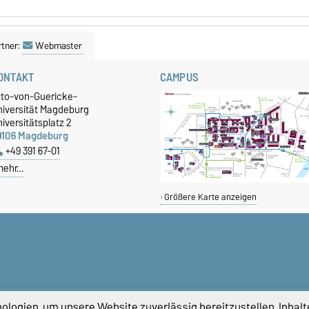
tner:
Webmaster
ONTAKT
CAMPUS
tto-von-Guericke-
niversität Magdeburg
iversitätsplatz 2
9106 Magdeburg
+49 391 67-01
mehr…
Größere Karte anzeigen
logien, um unsere Website zuverlässig bereitzustellen, Inhalt