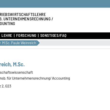
RIEBSWIRTSCHAFTSLEHRE
B. UNTERNEHMENSRECHNUNG /
OUNTING
LEHRE
FORSCHUNG
SONSTIGES/FAQ
M.Sc. Paule Weinreich
eich, M.Sc.
rtschaftswissenschaft
insb. für Unternehmensrechnung/ Accounting
z 2, G23