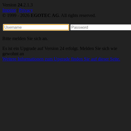
Version
24
.2.1.3
Imprint
|
Privacy
© 1999 - 2026
EGOTEC AG
. All rights reserved.
Bitte melden Sie sich an.
Es ist ein Upgrade auf Version 24 erfolgt. Melden Sie sich wie
gewohnt an
Weitere Informationen zum Upgrade finden Sie auf dieser Seite.